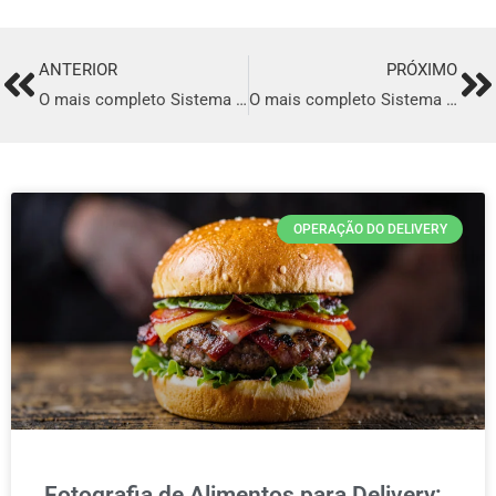
ANTERIOR
PRÓXIMO
Prev
Ne
O mais completo Sistema para Delivery de comida Italiana em Pelotas
O mais completo Sistema para Delivery de comida Italiana em Caucaia
OPERAÇÃO DO DELIVERY
Fotografia de Alimentos para Delivery: