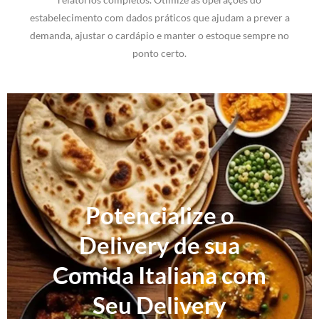
estabelecimento com dados práticos que ajudam a prever a
demanda, ajustar o cardápio e manter o estoque sempre no
ponto certo.
Potencialize o
Delivery de sua
Comida Italiana com
Seu Delivery