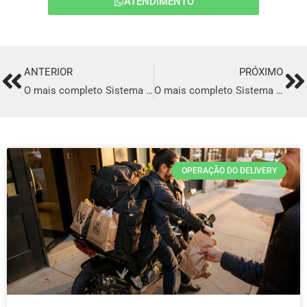
ATENDIMENTO
ANTERIOR
PRÓXIMO
Prev
Ne
O mais completo Sistema para Delivery de comida Italiana em Ribeirão Das Neves
O mais completo Sistema para Delivery de comida Italiana em Petrópolis
OPERAÇÃO DO DELIVERY