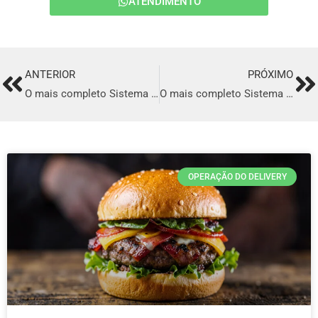
ATENDIMENTO
ANTERIOR
PRÓXIMO
Prev
Ne
O mais completo Sistema para Delivery de comida Italiana em Jaboatão Dos Guararapes
O mais completo Sistema para Delivery de comida Italiana em Ribeirão Preto
OPERAÇÃO DO DELIVERY