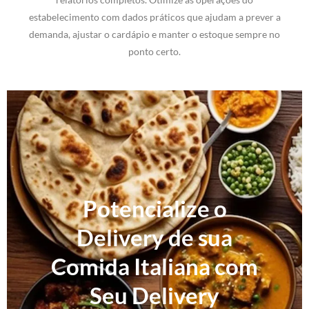
estabelecimento com dados práticos que ajudam a prever a
demanda, ajustar o cardápio e manter o estoque sempre no
ponto certo.
Potencialize o
Delivery de sua
Comida Italiana com
Seu Delivery