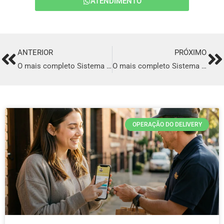
ATENDIMENTO
ANTERIOR
PRÓXIMO
Prev
Ne
O mais completo Sistema para Delivery de comida Italiana em Jaru
O mais completo Sistema para Delivery de comida Italiana em Capitão Poço
OPERAÇÃO DO DELIVERY