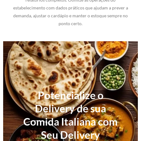
estabelecimento com dados práticos que ajudam a prever a
demanda, ajustar o cardápio e manter o estoque sempre no
ponto certo.
Potencialize o
Delivery de sua
Comida Italiana com
Seu Delivery