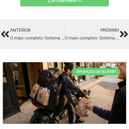
ATENDIMENTO
ANTERIOR
PRÓXIMO
Prev
Ne
O mais completo Sistema para Delivery de comida Italiana em Irati
O mais completo Sistema para Delivery de comida Italiana em Cidade Ocidental
OPERAÇÃO DO DELIVERY