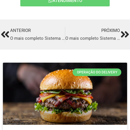
ATENDIMENTO
ANTERIOR
PRÓXIMO
Prev
Ne
O mais completo Sistema para Delivery de comida Italiana em Nova Lima
O mais completo Sistema para Delivery de comida Italiana em Esteio
OPERAÇÃO DO DELIVERY