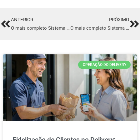
ANTERIOR
PRÓXIMO
Prev
Ne
O mais completo Sistema para Delivery de comida Italiana em Breves
O mais completo Sistema para Delivery de comida Italiana em Leme
OPERAÇÃO DO DELIVERY
Fidelização de Clientes no Delivery: