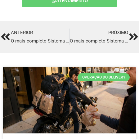
ATENDIMENTO
ANTERIOR
PRÓXIMO
Prev
Ne
O mais completo Sistema para Delivery de comida Italiana em Sousa
O mais completo Sistema para Delivery de comida Italiana em Icó
OPERAÇÃO DO DELIVERY