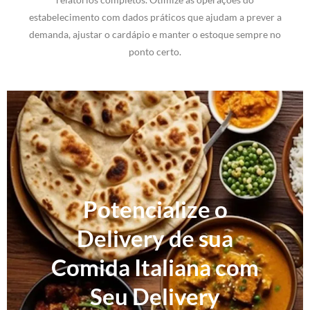
estabelecimento com dados práticos que ajudam a prever a
demanda, ajustar o cardápio e manter o estoque sempre no
ponto certo.
Potencialize o
Delivery de sua
Comida Italiana com
Seu Delivery