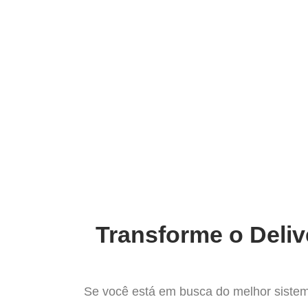
Ir
para
Operação do Deli
o
conteúdo
O mais completo Siste
Transforme o Deliv
Se você está em busca do melhor sistem