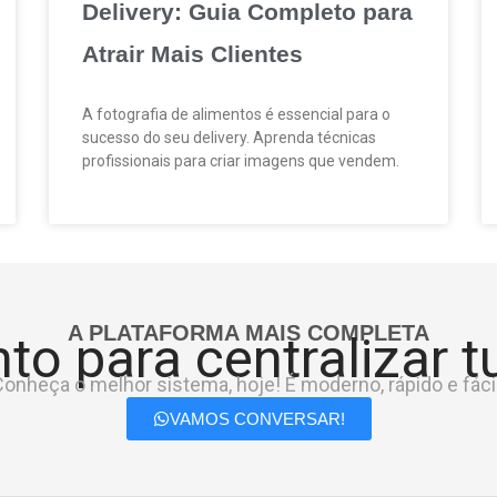
Delivery: Guia Completo para
Atrair Mais Clientes
A fotografia de alimentos é essencial para o
sucesso do seu delivery. Aprenda técnicas
profissionais para criar imagens que vendem.
A PLATAFORMA MAIS COMPLETA
to para centralizar 
onheça o melhor sistema, hoje! É moderno, rápido e fácil
VAMOS CONVERSAR!