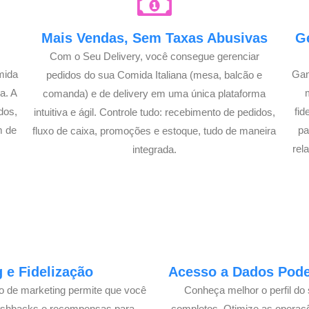
e
Mais Vendas, Sem Taxas Abusivas
G
Com o Seu Delivery, você consegue gerenciar
mida
Gan
pedidos do sua Comida Italiana (mesa, balcão e
a. A
comanda) e de delivery em uma única plataforma
dos,
fi
intuitiva e ágil. Controle tudo: recebimento de pedidos,
m de
pa
fluxo de caixa, promoções e estoque, tudo de maneira
!
rel
integrada.
 e Fidelização
Acesso a Dados Poder
lo de marketing permite que você
Conheça melhor o perfil do 
cashbacks e recompensas para
completos. Otimize as operaç