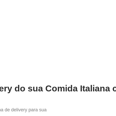
very
Gestão do negócio
Melhoria contínua
Vendas e
ma para Delivery de comida Ital
ery do sua Comida Italiana 
a de delivery para sua