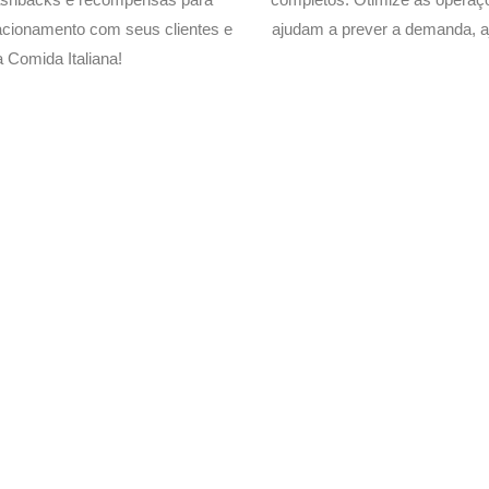
acionamento com seus clientes e
ajudam a prever a demanda, a
Comida Italiana!
livery de sua Comida Italian
xperimente a Melhor Soluçã