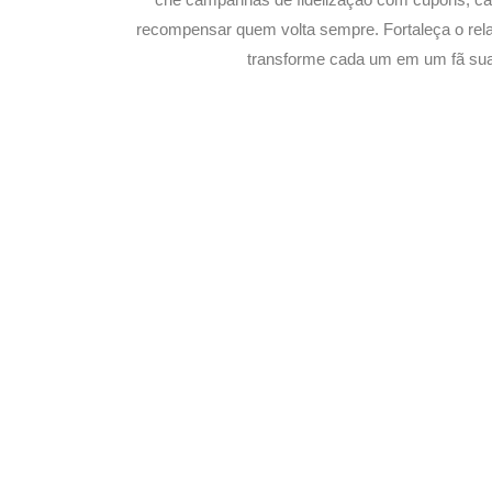
recompensar quem volta sempre. Fortaleça o rel
transforme cada um em um fã sua 
Potencialize o De
E