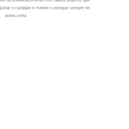
justar o cardápio e manter o estoque sempre no
ponto certo.
a com Seu Delivery
o!