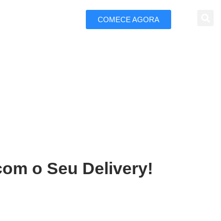
COMECE AGORA
 Marketing
iana em Campina Grande
com o Seu Delivery!