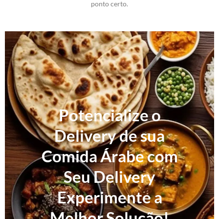
ponto certo.
Potencialize o
Delivery de sua
Comida Árabe com
Seu Delivery
Experimente a
Melhor Solução!