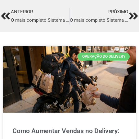
ANTERIOR
PRÓXIMO
Prev
Ne
O mais completo Sistema para Delivery de comida Árabe em Boa Vista
O mais completo Sistema para Delivery de comida Árabe em Limeira
OPERAÇÃO DO DELIVERY
Como Aumentar Vendas no Delivery: