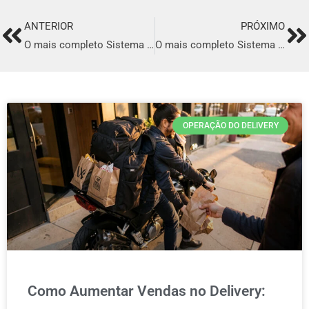
ANTERIOR
PRÓXIMO
Prev
Ne
O mais completo Sistema para Delivery de comida Árabe em Campinas
O mais completo Sistema para Delivery de comida Árabe em São Gonçalo
OPERAÇÃO DO DELIVERY
Como Aumentar Vendas no Delivery: