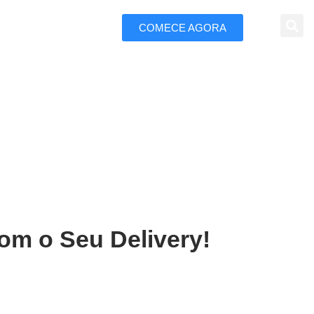
COMECE AGORA
 Marketing
a Árabe em Macapá
om o Seu Delivery!