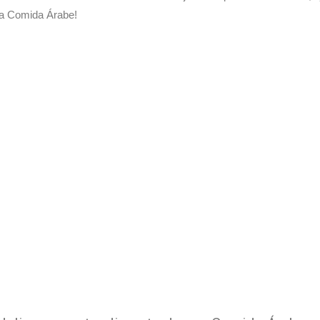
a Comida Árabe!
elivery de sua Comida Árabe
xperimente a Melhor Soluçã