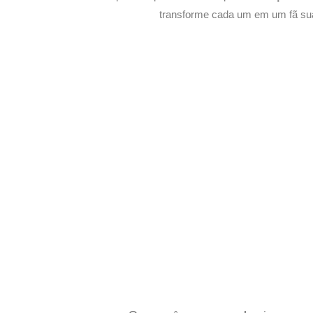
transforme cada um em um fã su
Potencialize o D
E