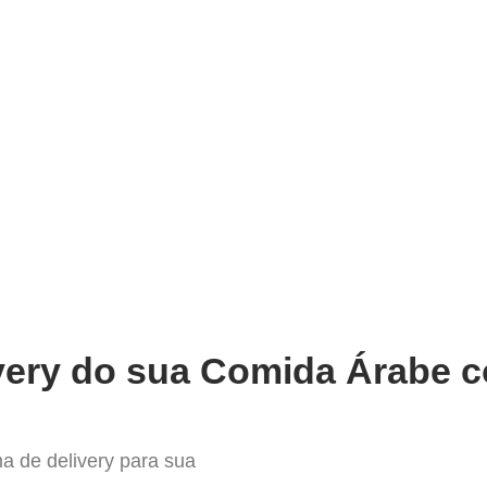
very
Gestão do negócio
Melhoria contínua
Vendas e
Sistema para Delivery de comid
very do sua Comida Árabe c
a de delivery para sua