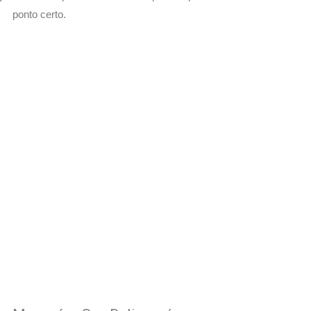
ponto certo.
 com Seu Delivery
o!