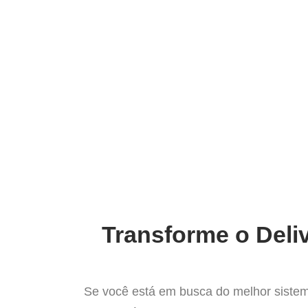
Ir
para
Operação do Deli
o
conteúdo
O mais completo 
Transforme o Deli
Se você está em busca do melhor sistem