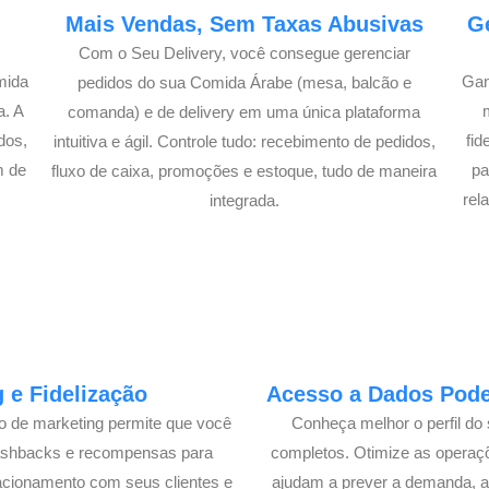
e
Mais Vendas, Sem Taxas Abusivas
G
Com o Seu Delivery, você consegue gerenciar
mida
Gan
pedidos do sua Comida Árabe (mesa, balcão e
a. A
comanda) e de delivery em uma única plataforma
dos,
fi
intuitiva e ágil. Controle tudo: recebimento de pedidos,
m de
pa
fluxo de caixa, promoções e estoque, tudo de maneira
!
rel
integrada.
 e Fidelização
Acesso a Dados Poder
lo de marketing permite que você
Conheça melhor o perfil do 
cashbacks e recompensas para
completos. Otimize as operaç
acionamento com seus clientes e
ajudam a prever a demanda, a