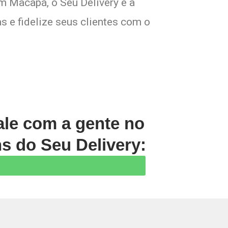
m Macapá, o Seu Delivery é a
s e fidelize seus clientes com o
ale com a gente no
s do Seu Delivery:
Prev
Next