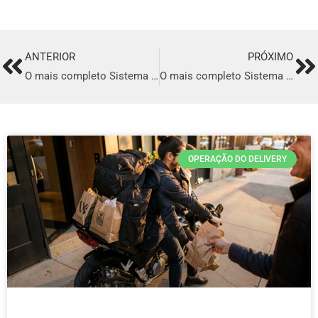
ANTERIOR
PRÓXIMO
Prev
Ne
O mais completo Sistema para Delivery de comida Árabe em Mesquita
O mais completo Sistema para Delivery de comida Árabe em Guarapuava
OPERAÇÃO DO DELIVERY