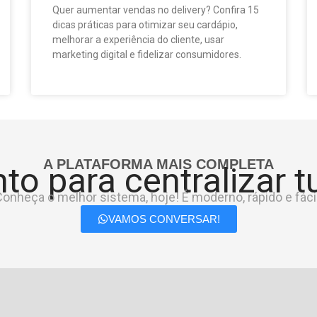
Quer aumentar vendas no delivery? Confira 15
dicas práticas para otimizar seu cardápio,
melhorar a experiência do cliente, usar
marketing digital e fidelizar consumidores.
A PLATAFORMA MAIS COMPLETA
to para centralizar 
onheça o melhor sistema, hoje! É moderno, rápido e fácil
VAMOS CONVERSAR!