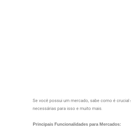
Ir
para
Operação do Deli
o
conteúdo
Mercados
Se você possui um mercado, sabe como é crucial g
necessárias para isso e muito mais.
Principais Funcionalidades para Mercados: