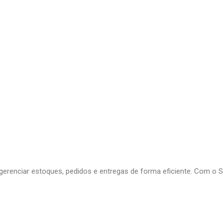
very
Gestão do negócio
Melhoria contínua
Vendas e
: Otimize seu Mercado com o Seu
erenciar estoques, pedidos e entregas de forma eficiente. Com o S