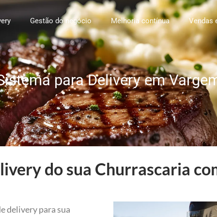
very
Gestão do negócio
Melhoria contínua
Vendas 
Sistema para Delivery em Varge
ivery do sua Churrascaria co
e delivery para sua