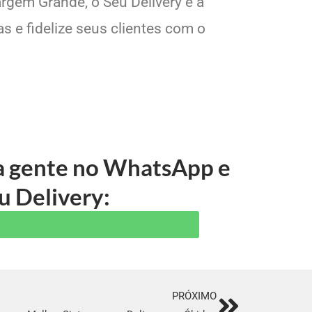
rgem Grande, o Seu Delivery é a
s e fidelize seus clientes com o
 a gente no WhatsApp e
u Delivery:
PRÓXIMO
Next