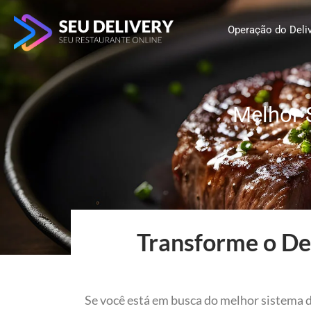
Ir
para
Operação do Deli
o
conteúdo
Melhor 
Transforme o Del
Se você está em busca do melhor sistema d