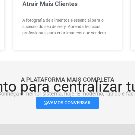
Atrair Mais Clientes
A fotografia de alimentos é essencial para o
sucesso do seu delivery. Aprenda técnicas
profissionais para criar imagens que vendem.
A PLATAFORMA MAIS COMPLETA
to para centralizar 
onheça o melhor sistema, hoje! É moderno, rápido e fácil
VAMOS CONVERSAR!