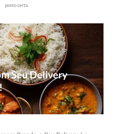
ponto certo.
com Seu Delivery
!