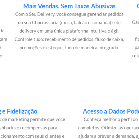
Mais Vendas, Sem Taxas Abusivas
Com o Seu Delivery, você consegue gerenciar pedidos
Gan
do sua Churrascaria (mesa, balcão e comanda) e de
de
delivery em uma única plataforma intuitiva e ágil.
açam
f
Controle tudo: recebimento de pedidos, fluxo de caixa,
é
p
promoções e estoque, tudo de maneira integrada.
o
rel
e Fidelização
Acesso a Dados Pode
lo de marketing permite que você
Conheça melhor o perfil do 
ashbacks e recompensas para
completos. Otimize as operaç
acionamento com seus clientes e
ajudam a prever a demanda, a