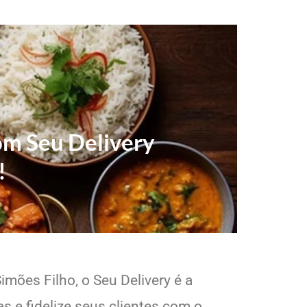
com Seu Delivery
!
imões Filho, o Seu Delivery é a
s e fidelize seus clientes com o