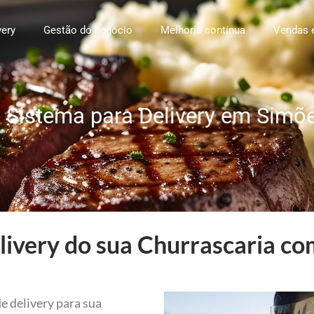
very
Gestão do negócio
Melhoria contínua
Vendas 
 Sistema para Delivery em Simõe
ivery do sua Churrascaria co
e delivery para sua