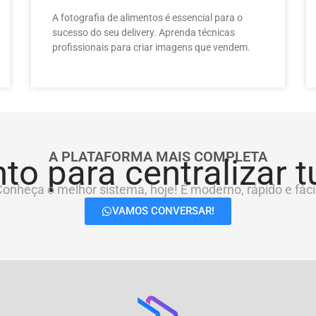
A fotografia de alimentos é essencial para o
sucesso do seu delivery. Aprenda técnicas
profissionais para criar imagens que vendem.
A PLATAFORMA MAIS COMPLETA
to para centralizar 
onheça o melhor sistema, hoje! É moderno, rápido e fácil
VAMOS CONVERSAR!