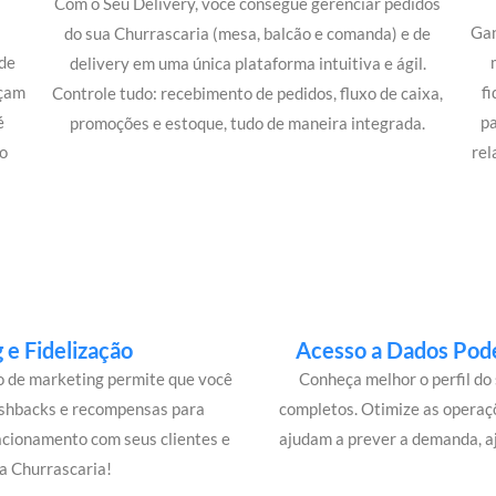
Com o Seu Delivery, você consegue gerenciar pedidos
Gan
do sua Churrascaria (mesa, balcão e comanda) e de
de
delivery em uma única plataforma intuitiva e ágil.
açam
f
Controle tudo: recebimento de pedidos, fluxo de caixa,
é
p
promoções e estoque, tudo de maneira integrada.
o
rel
e Fidelização
Acesso a Dados Pode
lo de marketing permite que você
Conheça melhor o perfil do 
ashbacks e recompensas para
completos. Otimize as operaç
acionamento com seus clientes e
ajudam a prever a demanda, a
a Churrascaria!