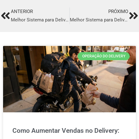
ANTERIOR
PRÓXIMO
Prev
Ne
Melhor Sistema para Delivery em Taquara
Melhor Sistema para Delivery em Cachoeiras de Macacu
OPERAÇÃO DO DELIVERY
Como Aumentar Vendas no Delivery: