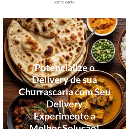
ponto certo.
Potencialize o
Delivery de sua
Churrascaria com Seu
Delivery
Experimente a
Melhor Solução!