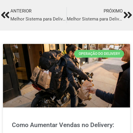
ANTERIOR
PRÓXIMO
Prev
Ne
Melhor Sistema para Delivery em Jales
Melhor Sistema para Delivery em Cornélio Procópio
OPERAÇÃO DO DELIVERY
Como Aumentar Vendas no Delivery: