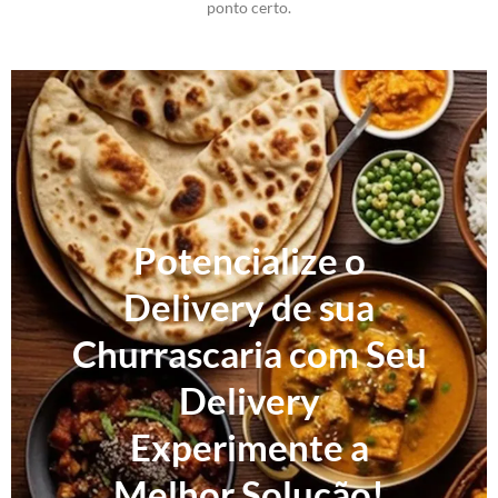
ponto certo.
Potencialize o
Delivery de sua
Churrascaria com Seu
Delivery
Experimente a
Melhor Solução!