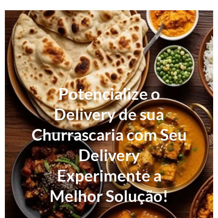
Potencialize o
Delivery de sua
Churrascaria com Seu
Delivery
Experimente a
Melhor Solução!