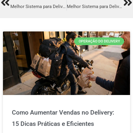
Prev
Ne
Melhor Sistema para Delivery em Timbaúba
Melhor Sistema para Delivery em Acará
OPERAÇÃO DO DELIVERY
Como Aumentar Vendas no Delivery:
15 Dicas Práticas e Eficientes