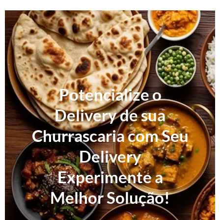
Potencialize o
Delivery de sua
Churrascaria com Seu
Delivery
Experimente a
Melhor Solução!