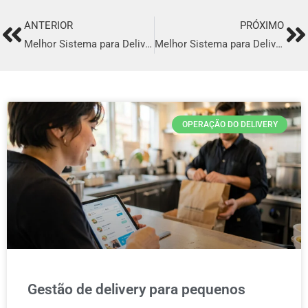
ANTERIOR
PRÓXIMO
Prev
Ne
Melhor Sistema para Delivery em São José
Melhor Sistema para Delivery em Araraquara
OPERAÇÃO DO DELIVERY
Gestão de delivery para pequenos