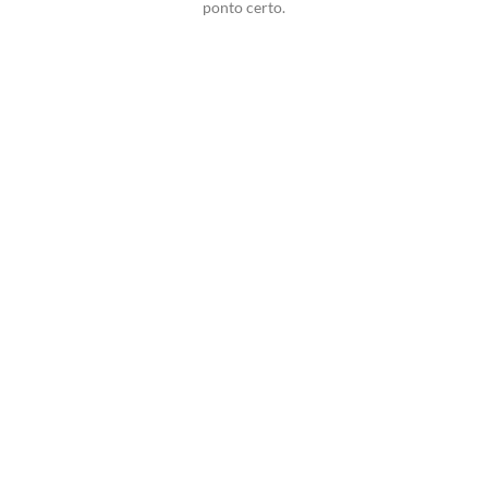
ponto certo.
Potencialize o
Delivery de sua
Churrascaria com Seu
Delivery
Experimente a
Melhor Solução!