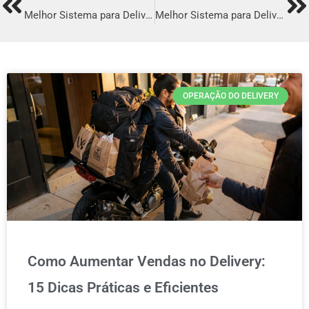
Prev
Ne
Melhor Sistema para Delivery em Campo Mourão
Melhor Sistema para Delivery em Itabaiana
OPERAÇÃO DO DELIVERY
Como Aumentar Vendas no Delivery:
15 Dicas Práticas e Eficientes