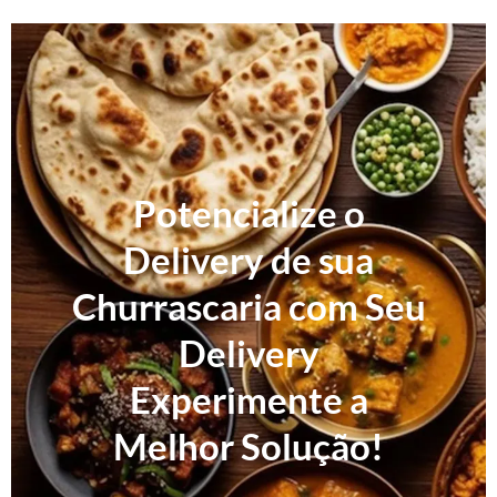
Potencialize o
Delivery de sua
Churrascaria com Seu
Delivery
Experimente a
Melhor Solução!