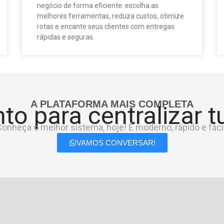
negócio de forma eficiente: escolha as
melhores ferramentas, reduza custos, otimize
rotas e encante seus clientes com entregas
rápidas e seguras.
A PLATAFORMA MAIS COMPLETA
to para centralizar 
onheça o melhor sistema, hoje! É moderno, rápido e fácil
VAMOS CONVERSAR!