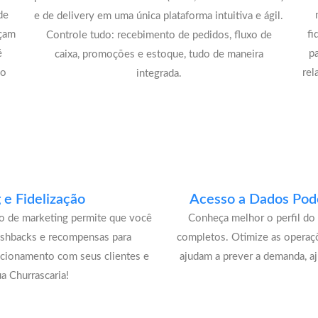
de
e de delivery em uma única plataforma intuitiva e ágil.
açam
fi
Controle tudo: recebimento de pedidos, fluxo de
é
p
caixa, promoções e estoque, tudo de maneira
lo
rel
integrada.
e Fidelização
Acesso a Dados Pode
lo de marketing permite que você
Conheça melhor o perfil do 
ashbacks e recompensas para
completos. Otimize as operaç
acionamento com seus clientes e
ajudam a prever a demanda, a
a Churrascaria!