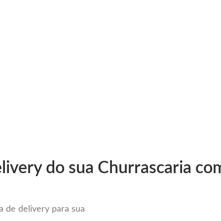
very
Gestão do negócio
Melhoria contínua
Vendas e
or Sistema para Delivery em Cruz
livery do sua Churrascaria com
 de delivery para sua