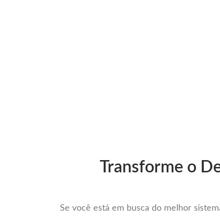
Ir
para
Operação do Deli
o
conteúdo
Melh
Transforme o De
Se você está em busca do melhor sistema