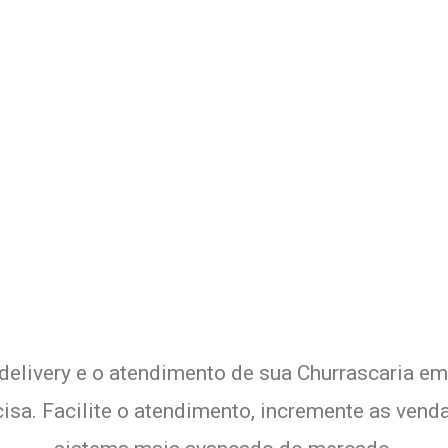
 Delivery de sua Churrascaria c
Experimente a Melhor Solução
delivery e o atendimento de sua Churrascaria em 
sa. Facilite o atendimento, incremente as venda