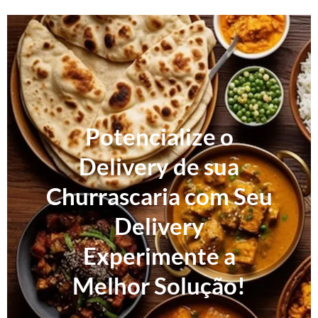
Potencialize o
Delivery de sua
Churrascaria com Seu
Delivery
Experimente a
Melhor Solução!