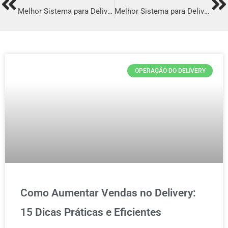
Prev
Ne
Melhor Sistema para Delivery em Arcoverde
Melhor Sistema para Delivery em Santa Rosa
OPERAÇÃO DO DELIVERY
Como Aumentar Vendas no Delivery:
15 Dicas Práticas e Eficientes