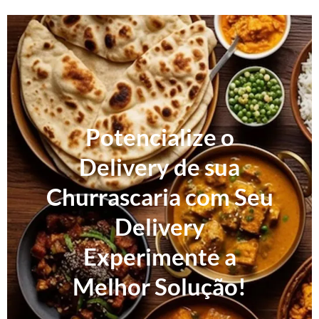
Potencialize o
Delivery de sua
Churrascaria com Seu
Delivery
Experimente a
Melhor Solução!