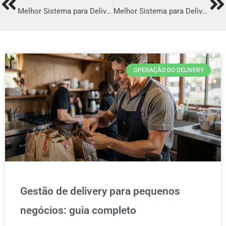
Prev
Ne
Melhor Sistema para Delivery em Itumbiara
Melhor Sistema para Delivery em Lavras
OPERAÇÃO DO DELIVERY
Gestão de delivery para pequenos
negócios: guia completo