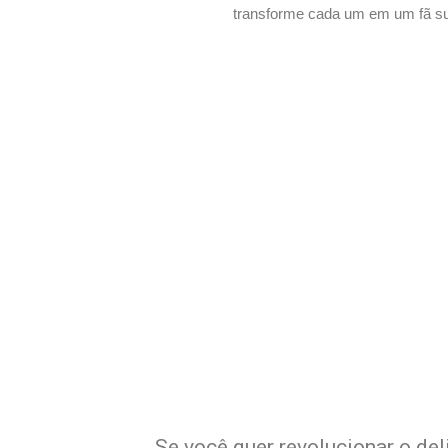
transforme cada um em um fã su
Potencialize o 
E
Se você quer revolucionar o del