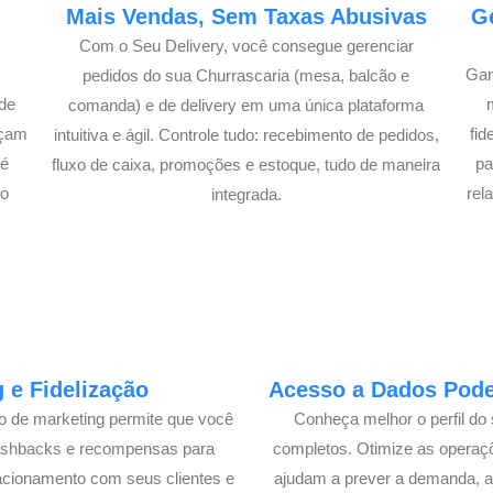
e
Mais Vendas, Sem Taxas Abusivas
G
Com o Seu Delivery, você consegue gerenciar
Gan
pedidos do sua Churrascaria (mesa, balcão e
de
comanda) e de delivery em uma única plataforma
açam
fi
intuitiva e ágil. Controle tudo: recebimento de pedidos,
té
pa
fluxo de caixa, promoções e estoque, tudo de maneira
lo
rel
integrada.
 e Fidelização
Acesso a Dados Poder
lo de marketing permite que você
Conheça melhor o perfil do 
cashbacks e recompensas para
completos. Otimize as operaç
acionamento com seus clientes e
ajudam a prever a demanda, a