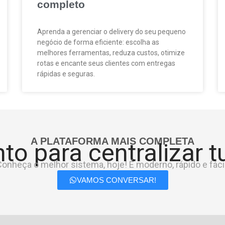
completo
Aprenda a gerenciar o delivery do seu pequeno
negócio de forma eficiente: escolha as
melhores ferramentas, reduza custos, otimize
rotas e encante seus clientes com entregas
rápidas e seguras.
A PLATAFORMA MAIS COMPLETA
to para centralizar 
onheça o melhor sistema, hoje! É moderno, rápido e fácil
VAMOS CONVERSAR!