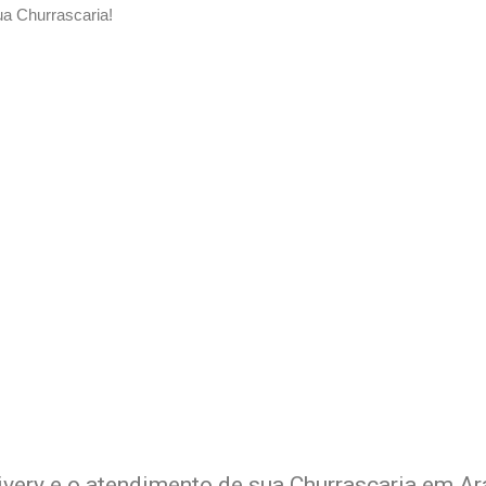
a Churrascaria!
Delivery de sua Churrascaria 
xperimente a Melhor Soluçã
ivery e o atendimento de sua Churrascaria em Ara