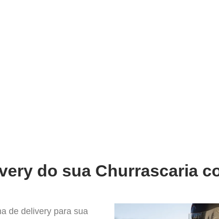
very
Gestão do negócio
Melhoria contínua
Vendas e
hor Sistema para Delivery em Ara
very do sua Churrascaria c
a de delivery para sua