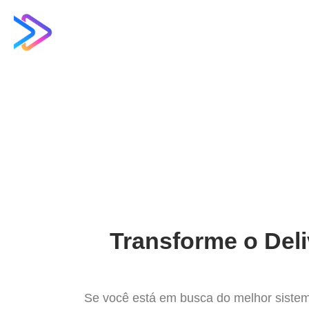
Ir
para
Operação do Deli
o
conteúdo
Mel
Transforme o Deli
Se você está em busca do melhor sistem