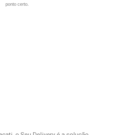
ponto certo.
com Seu Delivery
o!
cati, o Seu Delivery é a solução