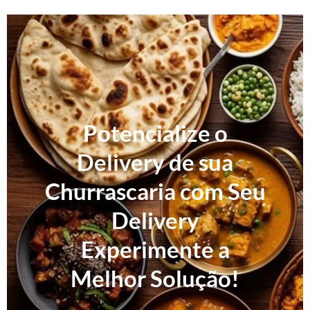
Potencialize o
Delivery de sua
Churrascaria com Seu
Delivery
Experimente a
Melhor Solução!