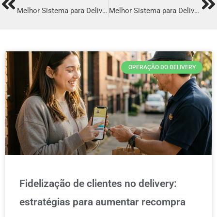
Prev
Ne
Melhor Sistema para Delivery em Ponta Porã
Melhor Sistema para Delivery em Unaí
OPERAÇÃO DO DELIVERY
Fidelização de clientes no delivery:
estratégias para aumentar recompra