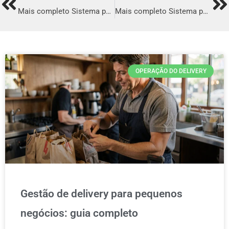
Prev
Ne
Mais completo Sistema para Delivery em Americana
Mais completo Sistema para Delivery em Maracanaú
OPERAÇÃO DO DELIVERY
Gestão de delivery para pequenos
negócios: guia completo