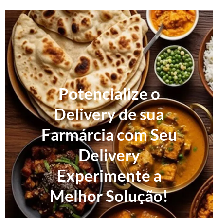
Potencialize o
Delivery de sua
Farmárcia com Seu
Delivery
Experimente a
Melhor Solução!