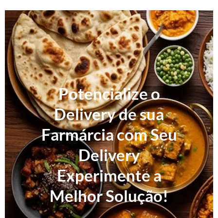
Potencialize o
Delivery de sua
Farmárcia com Seu
Delivery
Experimente a
Melhor Solução!