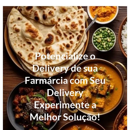
Potencialize o
Delivery de sua
Farmárcia com Seu
Delivery
Experimente a
Melhor Solução!