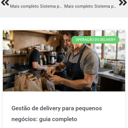
Prev
Ne
Mais completo Sistema para Delivery em Araripina
Mais completo Sistema para Delivery em Cruzeiro
OPERAÇÃO DO DELIVERY
Gestão de delivery para pequenos
negócios: guia completo