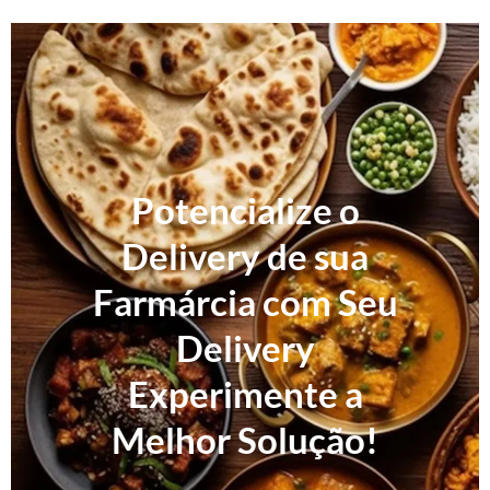
Potencialize o
Delivery de sua
Farmárcia com Seu
Delivery
Experimente a
Melhor Solução!