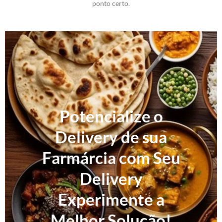
ponto certo.
Potencialize o
Delivery de sua
Farmárcia com Seu
Delivery
Experimente a
Melhor Solução!