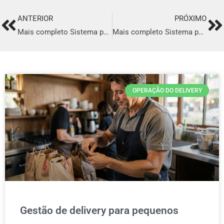
ANTERIOR
PRÓXIMO
Prev
Ne
Mais completo Sistema para Delivery em Itapecerica da Serra
Mais completo Sistema para Delivery em Jequié
OPERAÇÃO DO DELIVERY
Gestão de delivery para pequenos