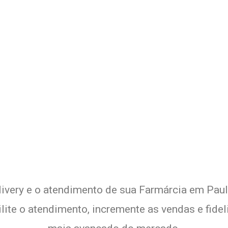
o Delivery de sua Farmárcia co
Experimente a Melhor Solução
livery e o atendimento de sua Farmárcia em Pauli
lite o atendimento, incremente as vendas e fide