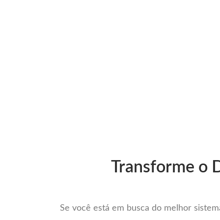
Ir
para
Operação do Deli
o
conteúdo
Mais com
Transforme o D
Se você está em busca do melhor sistema