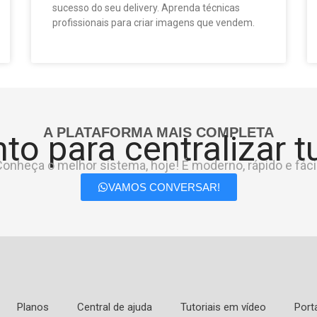
sucesso do seu delivery. Aprenda técnicas
profissionais para criar imagens que vendem.
A PLATAFORMA MAIS COMPLETA
to para centralizar 
onheça o melhor sistema, hoje! É moderno, rápido e fácil
VAMOS CONVERSAR!
Planos
Central de ajuda
Tutoriais em vídeo
Port