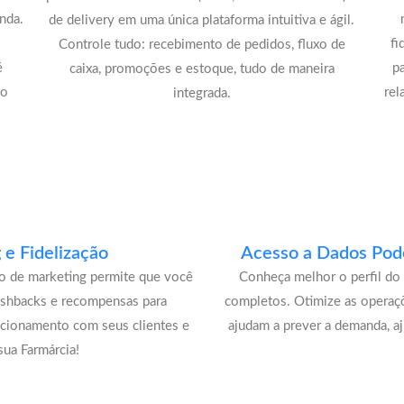
nda.
de delivery em uma única plataforma intuitiva e ágil.
fi
Controle tudo: recebimento de pedidos, fluxo de
é
p
caixa, promoções e estoque, tudo de maneira
lo
rel
integrada.
e Fidelização
Acesso a Dados Pode
lo de marketing permite que você
Conheça melhor o perfil do 
ashbacks e recompensas para
completos. Otimize as operaç
acionamento com seus clientes e
ajudam a prever a demanda, a
ua Farmárcia!