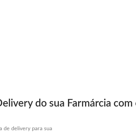
very
Gestão do negócio
Melhoria contínua
Vendas e
pleto Sistema para Delivery em
elivery do sua Farmárcia com 
 de delivery para sua