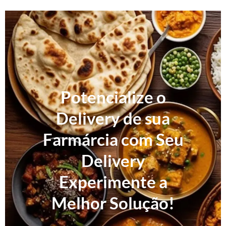
Potencialize o
Delivery de sua
Farmárcia com Seu
Delivery
Experimente a
Melhor Solução!