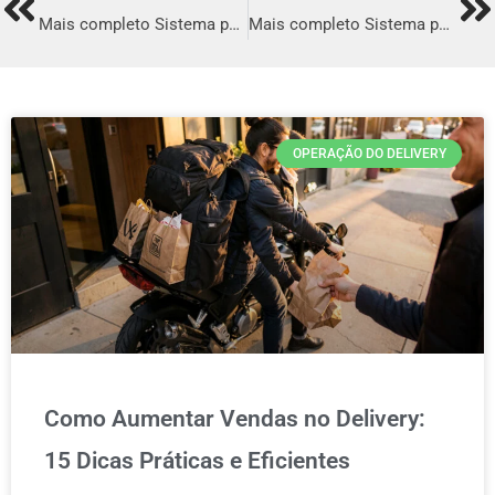
Prev
Ne
Mais completo Sistema para Delivery em Itabuna
Mais completo Sistema para Delivery em Indaiatuba
OPERAÇÃO DO DELIVERY
Como Aumentar Vendas no Delivery:
15 Dicas Práticas e Eficientes