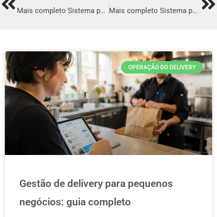
Prev
Ne
Mais completo Sistema para Delivery em Bragança Paulista
Mais completo Sistema para Delivery em Camaragibe
OPERAÇÃO DO DELIVERY
Gestão de delivery para pequenos
negócios: guia completo