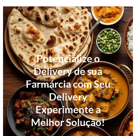
Potencialize o
Delivery de sua
Farmárcia com Seu
Delivery
Experimente a
Melhor Solução!