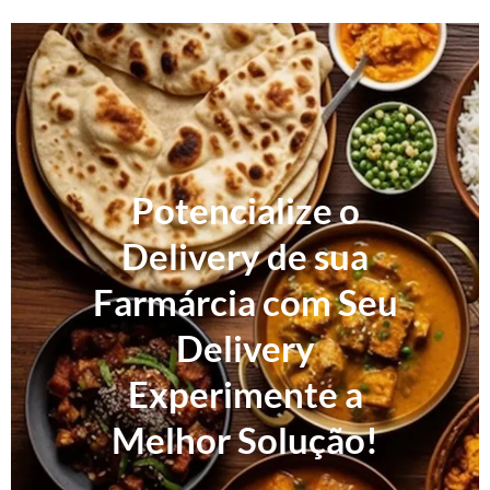
Potencialize o
Delivery de sua
Farmárcia com Seu
Delivery
Experimente a
Melhor Solução!