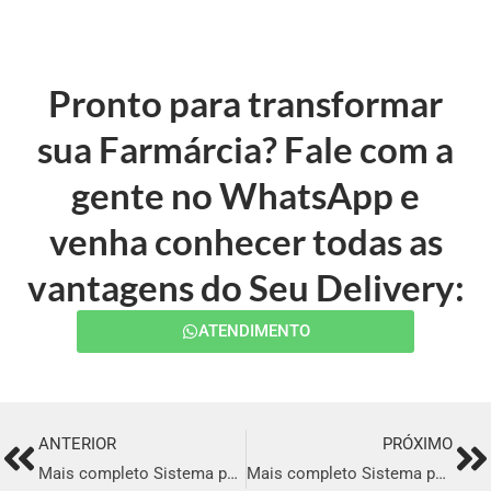
Pronto para transformar
sua Farmárcia? Fale com a
gente no WhatsApp e
venha conhecer todas as
vantagens do Seu Delivery:
ATENDIMENTO
ANTERIOR
PRÓXIMO
Prev
Ne
Mais completo Sistema para Delivery em Palmas
Mais completo Sistema para Delivery em São Carlos