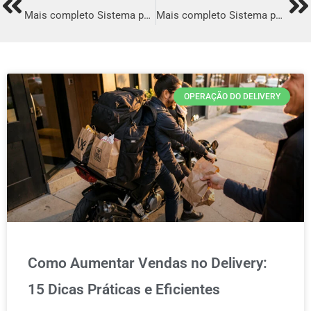
Prev
Ne
Mais completo Sistema para Delivery em Rio Verde
Mais completo Sistema para Delivery em Castanhal
OPERAÇÃO DO DELIVERY
Como Aumentar Vendas no Delivery:
15 Dicas Práticas e Eficientes