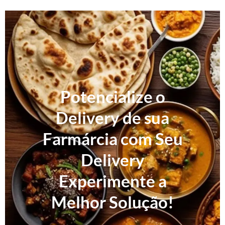
Potencialize o
Delivery de sua
Farmárcia com Seu
Delivery
Experimente a
Melhor Solução!