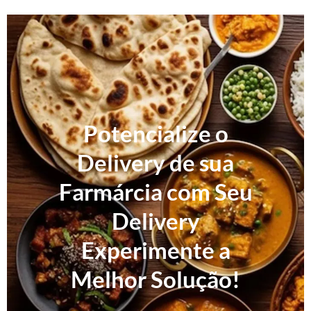
Potencialize o
Delivery de sua
Farmárcia com Seu
Delivery
Experimente a
Melhor Solução!