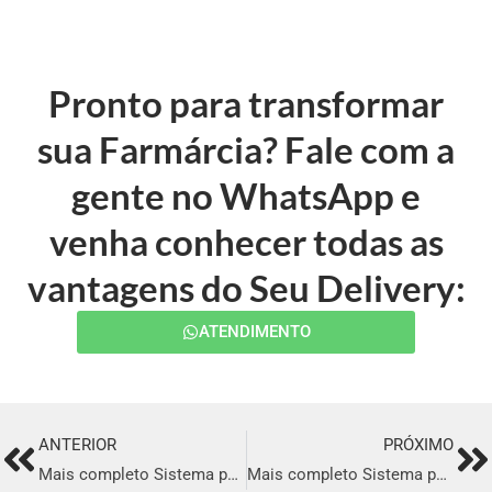
Pronto para transformar
sua Farmárcia? Fale com a
gente no WhatsApp e
venha conhecer todas as
vantagens do Seu Delivery:
ATENDIMENTO
ANTERIOR
PRÓXIMO
Prev
Ne
Mais completo Sistema para Delivery em Paracambi
Mais completo Sistema para Delivery em Macaúbas