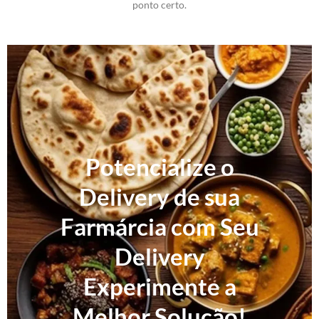
ponto certo.
Potencialize o
Delivery de sua
Farmárcia com Seu
Delivery
Experimente a
Melhor Solução!