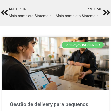
ANTERIOR
PRÓXIMO
Prev
Ne
Mais completo Sistema para Delivery em Várzea Grande
Mais completo Sistema para Delivery em Imperatriz
OPERAÇÃO DO DELIVERY
Gestão de delivery para pequenos