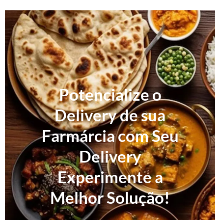
Potencialize o
Delivery de sua
Farmárcia com Seu
Delivery
Experimente a
Melhor Solução!