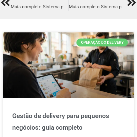
Prev
Ne
Mais completo Sistema para Delivery em Ferraz de Vasconcelos
Mais completo Sistema para Delivery em Teresópolis
OPERAÇÃO DO DELIVERY
Gestão de delivery para pequenos
negócios: guia completo