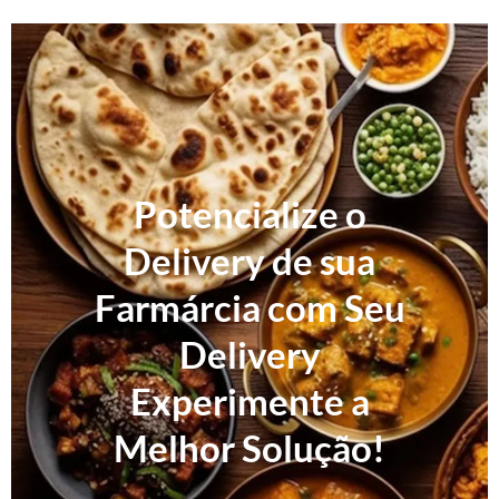
Potencialize o
Delivery de sua
Farmárcia com Seu
Delivery
Experimente a
Melhor Solução!