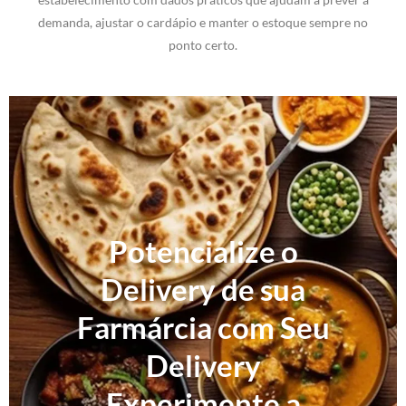
demanda, ajustar o cardápio e manter o estoque sempre no
ponto certo.
Potencialize o
Delivery de sua
Farmárcia com Seu
Delivery
Experimente a