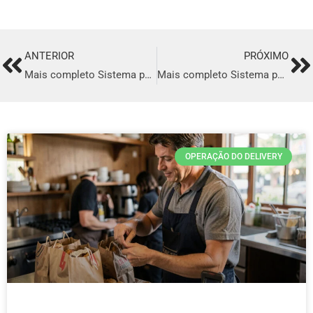
ANTERIOR
PRÓXIMO
Prev
Ne
Mais completo Sistema para Delivery em São José Dos Pinhais
Mais completo Sistema para Delivery em Suzano
OPERAÇÃO DO DELIVERY