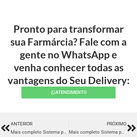
Pronto para transformar
sua Farmárcia? Fale com a
gente no WhatsApp e
venha conhecer todas as
vantagens do Seu Delivery:
ATENDIMENTO
ANTERIOR
PRÓXIMO
Prev
Ne
Mais completo Sistema para Delivery em Barueri
Mais completo Sistema para Delivery em Ipatinga