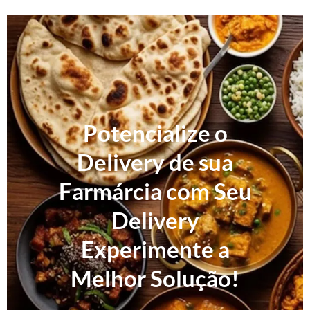
Potencialize o
Delivery de sua
Farmárcia com Seu
Delivery
Experimente a
Melhor Solução!