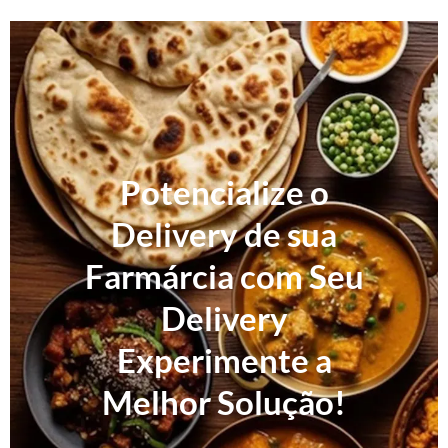
Potencialize o
Delivery de sua
Farmárcia com Seu
Delivery
Experimente a
Melhor Solução!