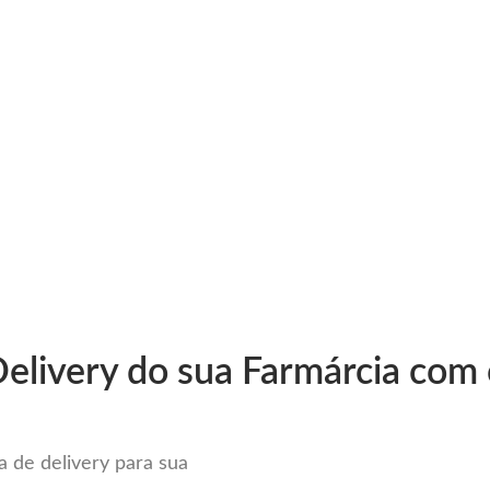
very
Gestão do negócio
Melhoria contínua
Vendas e
pleto Sistema para Delivery e
elivery do sua Farmárcia com 
 de delivery para sua