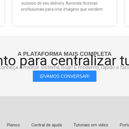
sucesso do seu delivery. Aprenda técnicas
profissionais para criar imagens que vendem.
A PLATAFORMA MAIS COMPLETA
to para centralizar 
onheça o melhor sistema, hoje! É moderno, rápido e fácil
VAMOS CONVERSAR!
Planos
Central de ajuda
Tutoriais em vídeo
Port