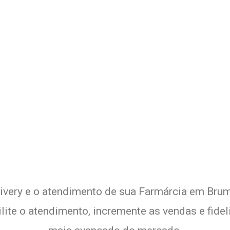
o Delivery de sua Farmárcia co
Experimente a Melhor Solução
livery e o atendimento de sua Farmárcia em Brum
lite o atendimento, incremente as vendas e fide