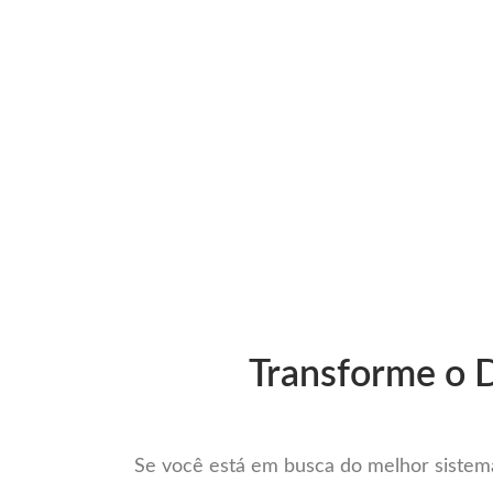
Ir
para
Operação do Deli
o
conteúdo
Mais com
Transforme o D
Se você está em busca do melhor sistema