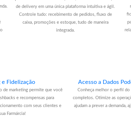
nda.
de delivery em uma única plataforma intuitiva e ágil.
fi
Controle tudo: recebimento de pedidos, fluxo de
é
p
caixa, promoções e estoque, tudo de maneira
lo
rel
integrada.
e Fidelização
Acesso a Dados Pode
lo de marketing permite que você
Conheça melhor o perfil do 
ashbacks e recompensas para
completos. Otimize as operaç
acionamento com seus clientes e
ajudam a prever a demanda, a
ua Farmárcia!