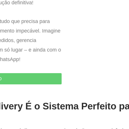
ção definitiva!
tudo que precisa para
imento impecável. Imagine
edidos, gerencia
um só lugar – e ainda com o
WhatsApp!
O
ivery É o Sistema Perfeito p