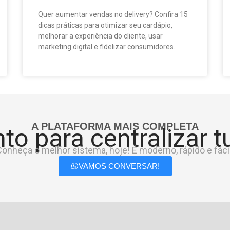
Quer aumentar vendas no delivery? Confira 15
dicas práticas para otimizar seu cardápio,
melhorar a experiência do cliente, usar
marketing digital e fidelizar consumidores.
A PLATAFORMA MAIS COMPLETA
to para centralizar 
onheça o melhor sistema, hoje! É moderno, rápido e fácil
VAMOS CONVERSAR!