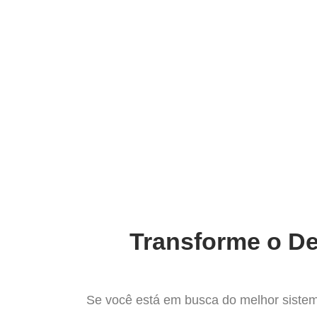
Ir
para
Operação do Deli
o
conteúdo
Mais com
Transforme o De
Se você está em busca do melhor sistem