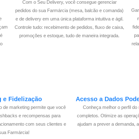
Com o Seu Delivery, você consegue gerenciar
Gan
pedidos do sua Farmárcia (mesa, balcão e comanda)
e
e de delivery em uma única plataforma intuitiva e ágil.
açam
fi
Controle tudo: recebimento de pedidos, fluxo de caixa,
té
pa
promoções e estoque, tudo de maneira integrada.
lo
rel
 e Fidelização
Acesso a Dados Poder
lo de marketing permite que você
Conheça melhor o perfil do 
cashbacks e recompensas para
completos. Otimize as operaç
acionamento com seus clientes e
ajudam a prever a demanda, a
sua Farmárcia!