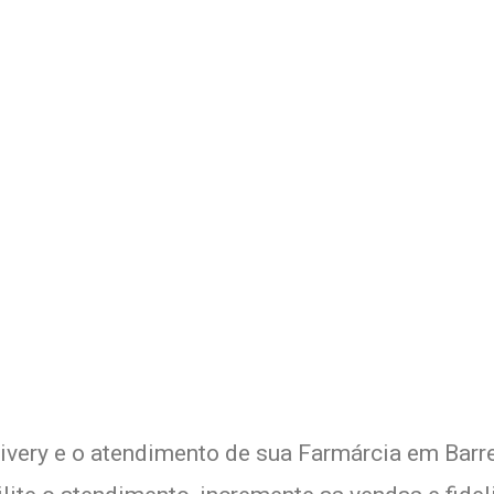
 Delivery de sua Farmárcia c
xperimente a Melhor Soluçã
ivery e o atendimento de sua Farmárcia em Barre