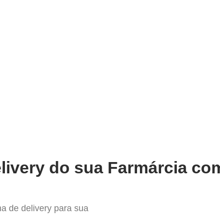
very
Gestão do negócio
Melhoria contínua
Vendas e
pleto Sistema para Delivery em 
livery do sua Farmárcia com
a de delivery para sua