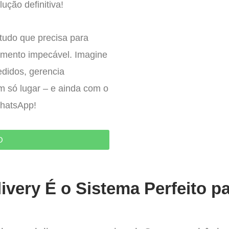
ução definitiva!
tudo que precisa para
imento impecável. Imagine
edidos, gerencia
um só lugar – e ainda com o
WhatsApp!
O
ivery É o Sistema Perfeito p