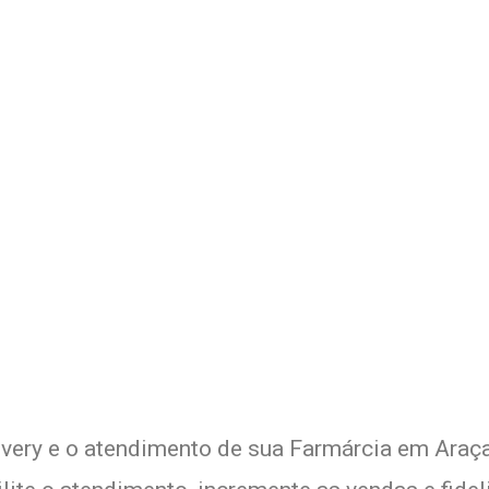
 Delivery de sua Farmárcia c
xperimente a Melhor Soluçã
ivery e o atendimento de sua Farmárcia em Araça