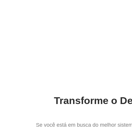
Ir
para
Operação do Deli
o
conteúdo
Mais com
Transforme o De
Se você está em busca do melhor sistem