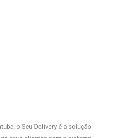
om Seu Delivery
o!
tuba, o Seu Delivery é a solução