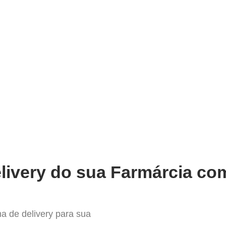
very
Gestão do negócio
Melhoria contínua
Vendas e
pleto Sistema para Delivery em 
livery do sua Farmárcia com
a de delivery para sua