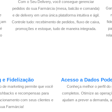
Com o Seu Delivery, você consegue gerenciar
Gan
pedidos do sua Farmárcia (mesa, balcão e comanda)
e
e de delivery em uma única plataforma intuitiva e ágil.
açam
fi
Controle tudo: recebimento de pedidos, fluxo de caixa,
té
pa
promoções e estoque, tudo de maneira integrada.
lo
rel
 e Fidelização
Acesso a Dados Poder
lo de marketing permite que você
Conheça melhor o perfil do 
cashbacks e recompensas para
completos. Otimize as operaç
acionamento com seus clientes e
ajudam a prever a demanda, a
sua Farmárcia!