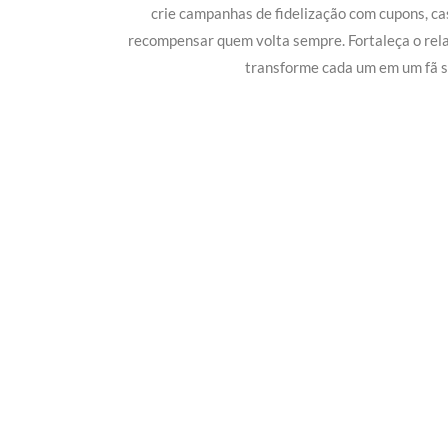
crie campanhas de fidelização com cupons, c
recompensar quem volta sempre. Fortaleça o rel
transforme cada um em um fã s
Potencialize o
E