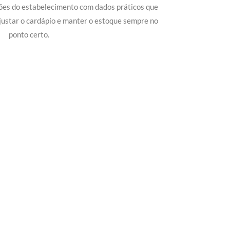
ões do estabelecimento com dados práticos que
justar o cardápio e manter o estoque sempre no
ponto certo.
om Seu Delivery
o!