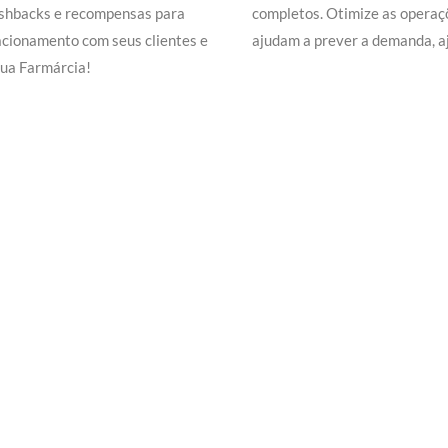
ashbacks e recompensas para
completos. Otimize as operaç
acionamento com seus clientes e
ajudam a prever a demanda, a
ua Farmárcia!
 Delivery de sua Farmárcia c
xperimente a Melhor Soluçã