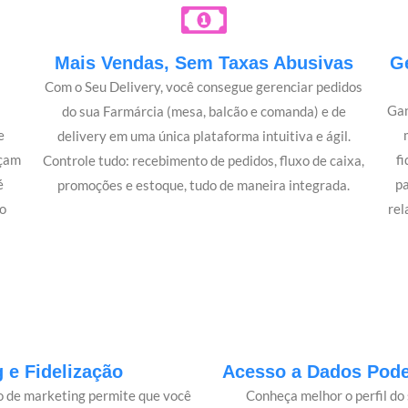
e
Mais Vendas, Sem Taxas Abusivas
G
Com o Seu Delivery, você consegue gerenciar pedidos
Gan
do sua Farmárcia (mesa, balcão e comanda) e de
e
delivery em uma única plataforma intuitiva e ágil.
açam
f
Controle tudo: recebimento de pedidos, fluxo de caixa,
é
p
promoções e estoque, tudo de maneira integrada.
o
rel
 e Fidelização
Acesso a Dados Poder
lo de marketing permite que você
Conheça melhor o perfil do 