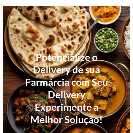
Potencialize o
Delivery de sua
Farmárcia com Seu
Delivery
Experimente a
Melhor Solução!