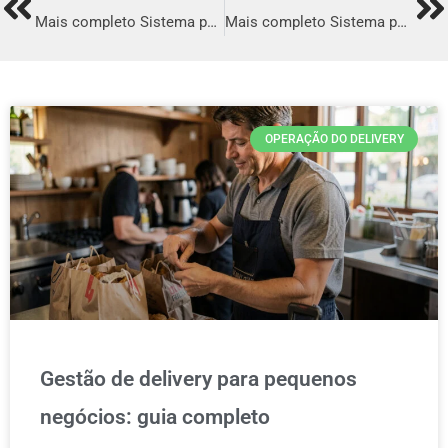
Prev
Ne
Mais completo Sistema para Delivery em Rio Branco
Mais completo Sistema para Delivery em São Vicente
OPERAÇÃO DO DELIVERY
Gestão de delivery para pequenos
negócios: guia completo